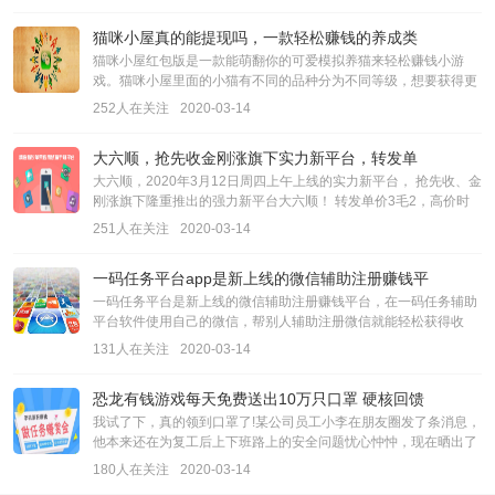
猫咪小屋真的能提现吗，一款轻松赚钱的养成类
猫咪小屋红包版是一款能萌翻你的可爱模拟养猫来轻松赚钱小游
戏。猫咪小屋里面的小猫有不同的品种分为不同等级，想要获得更
高等级的猫咪需要将两只同等级的猫合成，支持安卓和
252人在关注
2020-03-14
大六顺，抢先收金刚涨旗下实力新平台，转发单
大六顺，2020年3月12日周四上午上线的实力新平台， 抢先收、金
刚涨旗下隆重推出的强力新平台大六顺！ 转发单价3毛2，高价时
段6毛（每天早8-9点、中午13-14点、晚18-19点），其余时段
251人在关注
2020-03-14
一码任务平台app是新上线的微信辅助注册赚钱平
一码任务平台是新上线的微信辅助注册赚钱平台，在一码任务辅助
平台软件使用自己的微信，帮别人辅助注册微信就能轻松获得收
益，并非解封类任务，操作简单，安全可靠，每天大量
131人在关注
2020-03-14
恐龙有钱游戏每天免费送出10万只口罩 硬核回馈
我试了下，真的领到口罩了!某公司员工小李在朋友圈发了条消息，
他本来还在为复工后上下班路上的安全问题忧心忡忡，现在晒出了
自己在恐龙有钱APP上免费领取的口罩，急着要把喜悦
180人在关注
2020-03-14