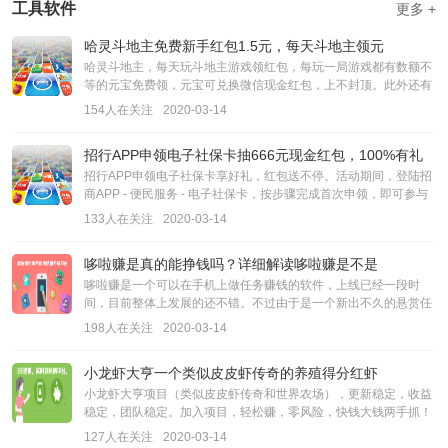
工具软件
更多 +
哈灵斗地主免费新手红包1.5元，每天斗地主领元
哈灵斗地主，每天玩斗地主游戏领红包，每玩一局游戏都有数额不
等的元宝免费领，元宝可兑换微信现金红包，上不封顶。此外还有
新用户专属福利，2天赢6局赚1.5元，1元就能提现秒到
154人在关注
2020-03-14
招行APP申领电子社保卡抽666元现金红包，100%有礼
招行APP申领电子社保卡享好礼，红包送不停。活动期间，登陆招
商APP - 便民服务 - 电子社保卡，按步骤完成首次申领，即可参与
抽奖，最高可抽取666元现金红包，可直接提现到银行卡。
133人在关注
2020-03-14
哆啦赚是真的能挣钱吗？详细解读哆啦赚是不是
哆啦赚是一个可以在手机上做任务赚钱的软件，上线已经一段时
间，目前整体上发展的还不错。不过由于是一个新出不久的悬赏任
务平台。很多人对哆啦赚是真的吗，能不能赚钱还持有
198人在关注
2020-03-14
小龙虾大亨一个类似皮皮虾传奇的养殖得分红虾
小龙虾大亨项目（类似皮皮虾传奇和世界农场），更新稳定，收益
稳定，团队稳定。加入项目，轻松赚，零风险，快钱大钱两手抓！
零撸！无需实名！每升1级都可以抽奖，6级、16级、
127人在关注
2020-03-14