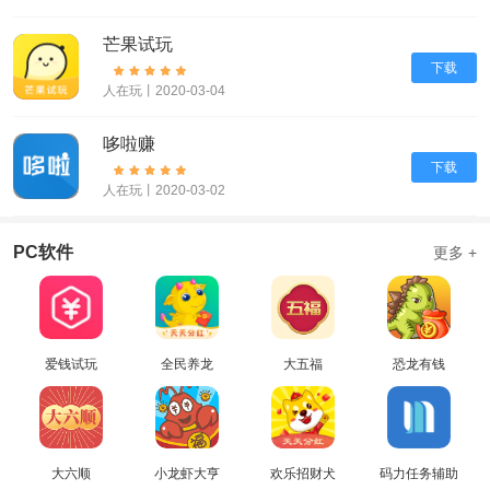
芒果试玩
下载
人在玩丨2020-03-04
哆啦赚
下载
人在玩丨2020-03-02
PC软件
更多 +
爱钱试玩
全民养龙
大五福
恐龙有钱
大六顺
小龙虾大亨
欢乐招财犬
码力任务辅助