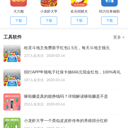
大六顺
小龙虾大亨
欢乐招财犬
码力任务辅助
下载
下载
下载
下载
工具软件
更多 +
哈灵斗地主免费新手红包1.5元，每天斗地主领元
227人在关注
2020-03-14
招行APP申领电子社保卡抽666元现金红包，100%有礼
197人在关注
2020-03-14
哆啦赚是真的能挣钱吗？详细解读哆啦赚是不是
253人在关注
2020-03-14
小龙虾大亨一个类似皮皮虾传奇的养殖得分红虾