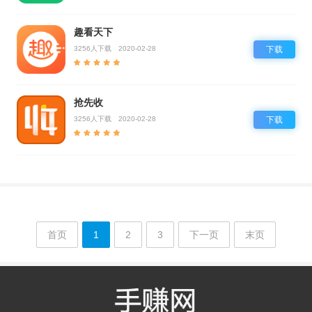
趣看天下
3256人下载
2020-02-28
下载
抢先收
3256人下载
2020-02-28
下载
首页
1
2
3
下一页
末页