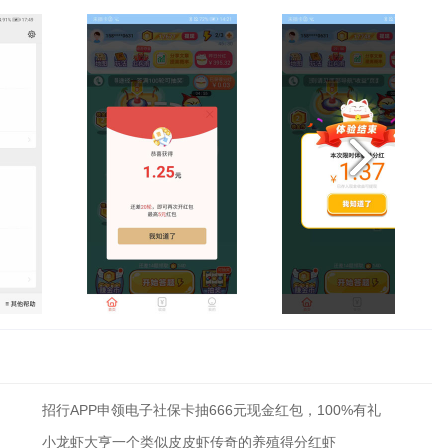
招行APP申领电子社保卡抽666元现金红包，100%有礼
小龙虾大亨一个类似皮皮虾传奇的养殖得分红虾