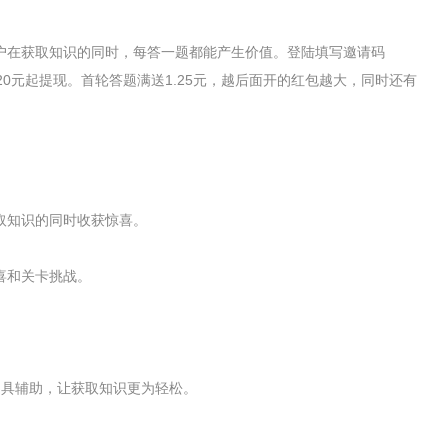
户在获取知识的同时，每答一题都能产生价值。登陆填写邀请码
20元起提现。首轮答题满送1.25元，越后面开的红包越大，同时还有
取知识的同时收获惊喜。
喜和关卡挑战。
道具辅助，让获取知识更为轻松。