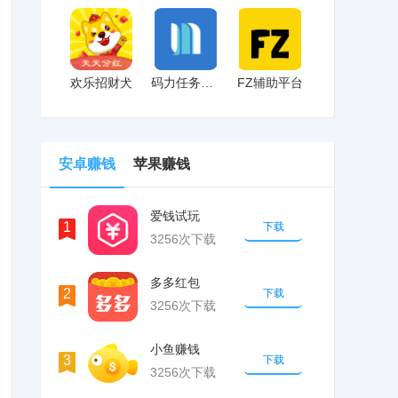
欢乐招财犬
码力任务辅助
FZ辅助平台
安卓赚钱
苹果赚钱
爱钱试玩
1
下载
3256次下载
多多红包
2
下载
3256次下载
小鱼赚钱
3
下载
3256次下载