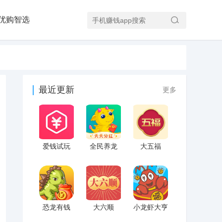
优购智选
最近更新
更多
爱钱试玩
全民养龙
大五福
恐龙有钱
大六顺
小龙虾大亨