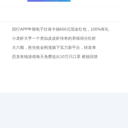
招行APP申领电子社保卡抽666元现金红包，100%有礼
小龙虾大亨一个类似皮皮虾传奇的养殖得分红虾
大六顺，抢先收金刚涨旗下实力新平台，转发单
恐龙有钱游戏每天免费送出10万只口罩 硬核回馈