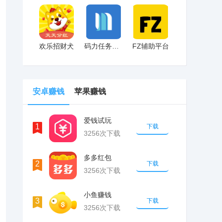
欢乐招财犬
码力任务辅助
FZ辅助平台
安卓赚钱
苹果赚钱
爱钱试玩
1
下载
3256次下载
多多红包
2
下载
3256次下载
小鱼赚钱
3
下载
3256次下载