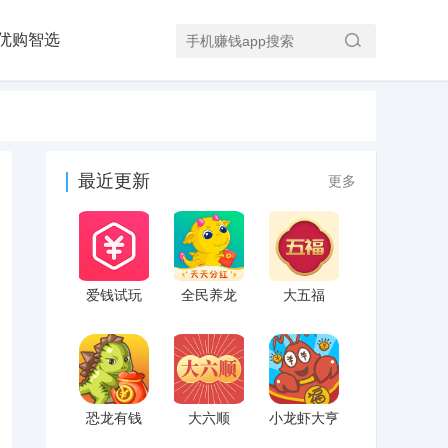
优购智选
最近更新
更多
爱钱试玩
全民养龙
大五福
恐龙有钱
大六顺
小龙虾大亨