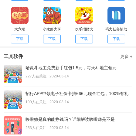
大六顺
小龙虾大亨
欢乐招财犬
码力任务辅助
下载
下载
下载
下载
工具软件
更多 +
哈灵斗地主免费新手红包1.5元，每天斗地主领元
227人在关注
2020-03-14
招行APP申领电子社保卡抽666元现金红包，100%有礼
199人在关注
2020-03-14
哆啦赚是真的能挣钱吗？详细解读哆啦赚是不是
253人在关注
2020-03-14